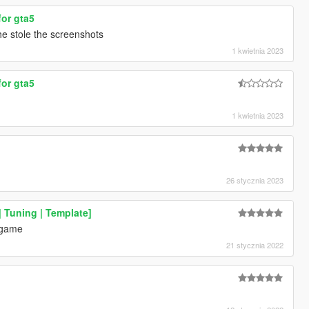
for gta5
he stole the screenshots
1 kwietnia 2023
for gta5
1 kwietnia 2023
26 stycznia 2023
 Tuning | Template]
 game
21 stycznia 2022