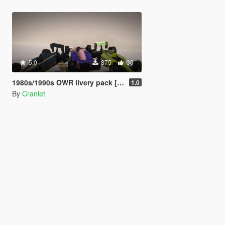
5.0
875
30
1980s/1990s OWR livery pack [Add-on | Lore-friendly | PR4 | R88 ]
1.0
By
Cranlet