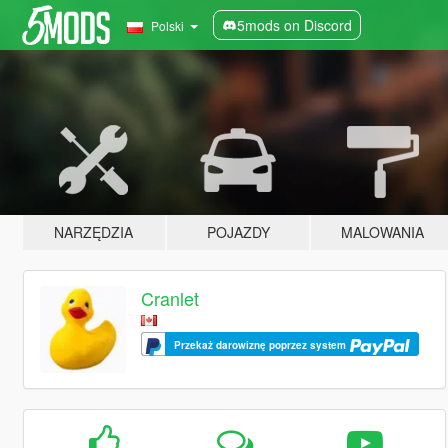
5mods on Discord
Polski
NARZĘDZIA
POJAZDY
MALOWANIA
Cranlet
Przekaż darowiznę poprzez system