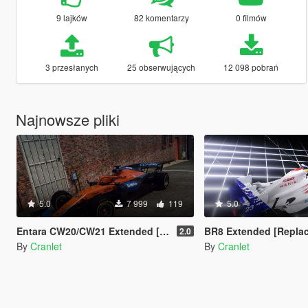
9 lajków
82 komentarzy
0 filmów
3 przesłanych
25 obserwujących
12 098 pobrań
Najnowsze pliki
5.0
7 999
119
5.0
Entara CW20/CW21 Extended [Add-on | 47 Liveries]
BR8 Extended [Repla
2.0
By
Cranlet
By
Cranlet