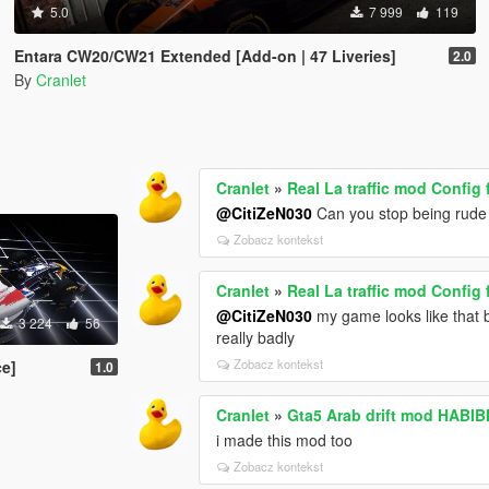
5.0
7 999
119
Entara CW20/CW21 Extended [Add-on | 47 Liveries]
2.0
By
Cranlet
Cranlet
»
Real La traffic mod Config 
@CitiZeN030
Can you stop being rude 
Zobacz kontekst
Cranlet
»
Real La traffic mod Config 
@CitiZeN030
my game looks like that be
3 224
56
really badly
Zobacz kontekst
ce]
1.0
Cranlet
»
i made this mod too
Zobacz kontekst