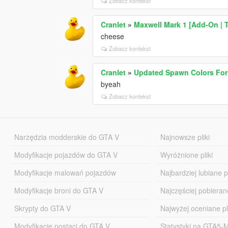
Zobacz kontekst
Cranlet
»
Maxwell Mark 1 [Add-On | T
cheese
Zobacz kontekst
Cranlet
»
Updated Spawn Colors For
byeah
Zobacz kontekst
Narzędzia modderskie do GTA V
Najnowsze pliki
Modyfikacje pojazdów do GTA V
Wyróżnione pliki
Modyfikacje malowań pojazdów
Najbardziej lubiane pl
Modyfikacje broni do GTA V
Najczęściej pobierane
Skrypty do GTA V
Najwyżej oceniane pl
Modyfikacje postaci do GTA V
Statystyki na GTA5