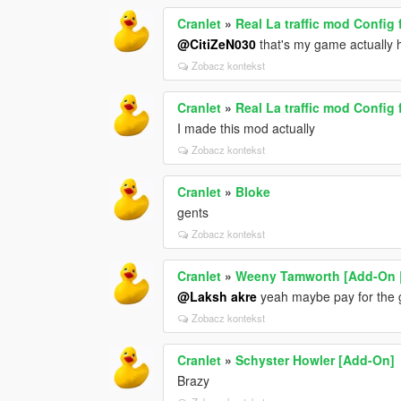
Cranlet
»
Real La traffic mod Config 
@CitiZeN030
that's my game actually 
Zobacz kontekst
Cranlet
»
Real La traffic mod Config 
I made this mod actually
Zobacz kontekst
Cranlet
»
Bloke
gents
Zobacz kontekst
Cranlet
»
Weeny Tamworth [Add-On |
@Laksh akre
yeah maybe pay for the
Zobacz kontekst
Cranlet
»
Schyster Howler [Add-On]
Brazy