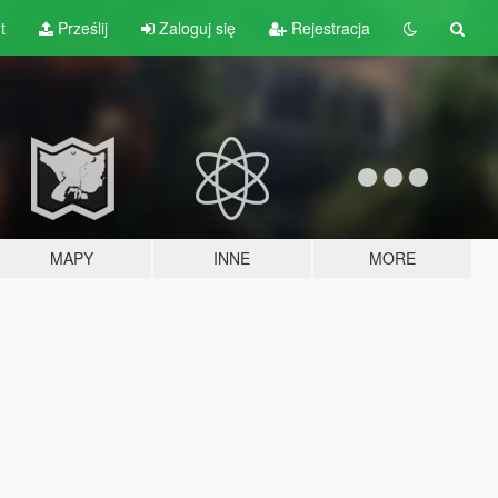
t
Prześlij
Zaloguj się
Rejestracja
MAPY
INNE
MORE