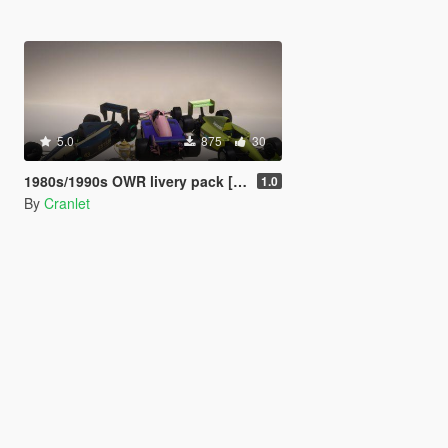
5.0
875
30
1980s/1990s OWR livery pack [Add-on | Lore-friendly | PR4 | R88 ]
1.0
By
Cranlet