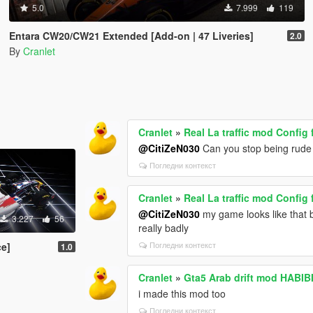
5.0
7.999
119
Entara CW20/CW21 Extended [Add-on | 47 Liveries]
2.0
By
Cranlet
Cranlet
»
Real La traffic mod Config 
@CitiZeN030
Can you stop being rude 
Погледни контекст
Cranlet
»
Real La traffic mod Config 
@CitiZeN030
my game looks like that be
3.227
56
really badly
Погледни контекст
ce]
1.0
Cranlet
»
i made this mod too
Погледни контекст