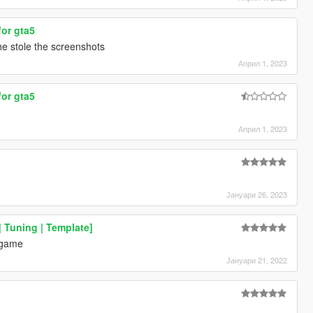
for gta5
he stole the screenshots
Април 1, 2023
for gta5
Април 1, 2023
Јануари 26, 2023
 Tuning | Template]
 game
Јануари 21, 2022