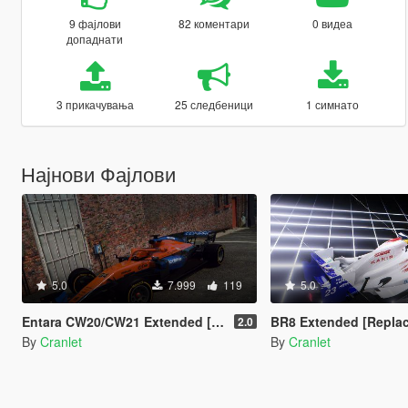
9 фајлови
82 коментари
0 видеа
допаднати
3 прикачувања
25 следбеници
1 симнато
Најнови Фајлови
5.0
7.999
119
5.0
Entara CW20/CW21 Extended [Add-on | 47 Liveries]
BR8 Extended [Repla
2.0
By
Cranlet
By
Cranlet