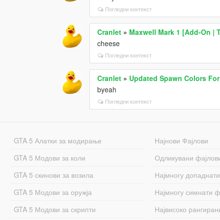
Погледни контекст
Cranlet
»
Maxwell Mark 1 [Add-On | T
cheese
Погледни контекст
Cranlet
»
Updated Spawn Colors For
byeah
Погледни контекст
GTA 5 Алатки за модирање
Најнови Фајлови
GTA 5 Модови за коли
Одликувани фајлов
GTA 5 скинови за возила
Најмногу допаднати
GTA 5 Модови за оружја
Најмногу симнати ф
GTA 5 Модови за скрипти
Највисоко рангиран