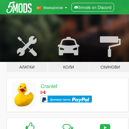
5mods on Discord
Македонски
АЛАТКИ
КОЛИ
СКИНОВИ
Cranlet
Донирај преку