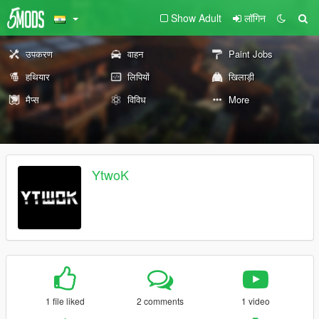
Show Adult
लॉगिन
उपकरण
वाहन
Paint Jobs
हथियार
लिपियों
खिलाड़ी
मैप्स
विविध
More
YtwoK
1 file liked
2 comments
1 video