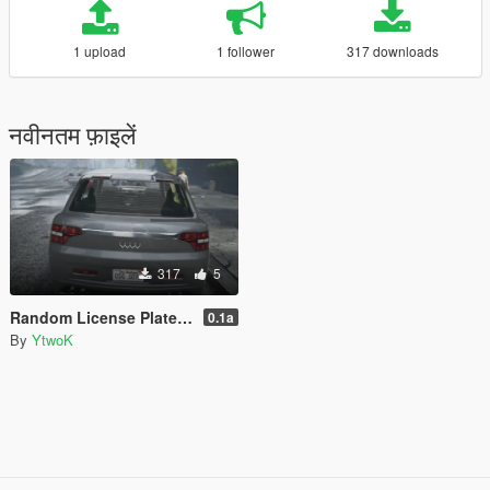
1 upload
1 follower
317 downloads
नवीनतम फ़ाइलें
317
5
Random License Plate Number [LEGACY]
0.1a
By
YtwoK