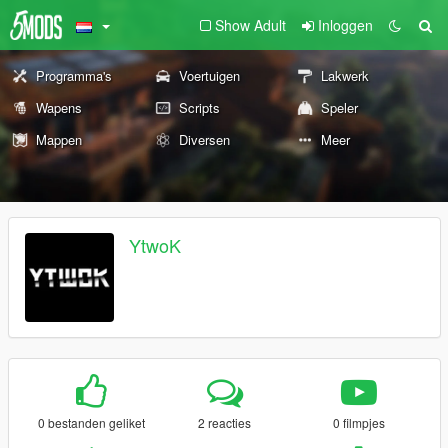
Show Adult
Inloggen
Programma's
Voertuigen
Lakwerk
Wapens
Scripts
Speler
Mappen
Diversen
Meer
YtwoK
0 bestanden geliket
2 reacties
0 filmpjes