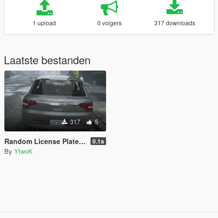
1 upload
0 volgers
317 downloads
Laatste bestanden
317
5
Random License Plate Number [LEGACY]
0.1a
By
YtwoK