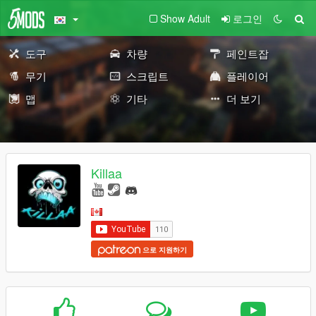
Show Adult
로그인
도구
차량
페인트잡
무기
스크립트
플레이어
맵
기타
더 보기
Killaa
으로 지원하기