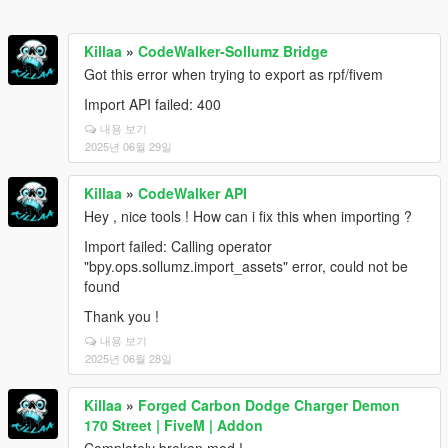
Killaa
»
CodeWalker-Sollumz Bridge
Got this error when trying to export as rpf/fivem
Import API failed: 400
내용 보기
2025년 06월 29일
Killaa
»
CodeWalker API
Hey , nice tools ! How can i fix this when importing ?
Import failed: Calling operator
"bpy.ops.sollumz.import_assets" error, could not be
found
Thank you !
내용 보기
2025년 06월 28일
Killaa
»
Forged Carbon Dodge Charger Demon
170 Street | FiveM | Addon
Completely broken mod !