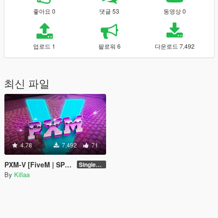
좋아요 0
댓글 53
동영상 0
업로드 1
팔로워 6
다운로드 7,492
최신 파일
4.78
7,492
71
PXM-V [FiveM | SP | Add-On | OIV]
Singleplayer 1.0
By
Killaa