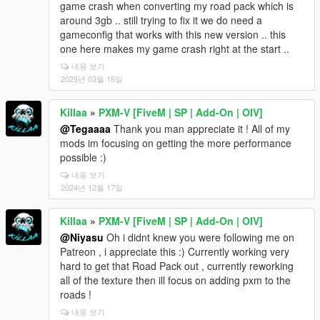
game crash when converting my road pack which is
around 3gb .. still trying to fix it we do need a
gameconfig that works with this new version .. this
one here makes my game crash right at the start ..
내용 보기
2025년 03월 15일
Killaa
»
PXM-V [FiveM | SP | Add-On | OIV]
@Tegaaaa
Thank you man appreciate it ! All of my
mods im focusing on getting the more performance
possible :)
내용 보기
2024년 12월 17일
Killaa
»
PXM-V [FiveM | SP | Add-On | OIV]
@Niyasu
Oh i didnt knew you were following me on
Patreon , i appreciate this :) Currently working very
hard to get that Road Pack out , currently reworking
all of the texture then ill focus on adding pxm to the
roads !
내용 보기