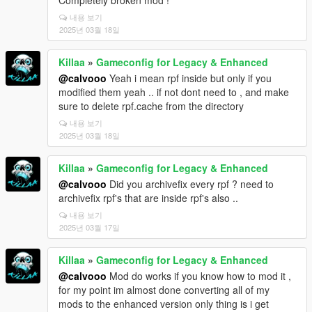
내용 보기
2025년 03월 18일
Killaa
»
Gameconfig for Legacy & Enhanced
@calvooo
Yeah i mean rpf inside but only if you
modified them yeah .. if not dont need to , and make
sure to delete rpf.cache from the directory
내용 보기
2025년 03월 18일
Killaa
»
Gameconfig for Legacy & Enhanced
@calvooo
Did you archivefix every rpf ? need to
archivefix rpf's that are inside rpf's also ..
내용 보기
2025년 03월 17일
Killaa
»
Gameconfig for Legacy & Enhanced
@calvooo
Mod do works if you know how to mod it ,
for my point im almost done converting all of my
mods to the enhanced version only thing is i get