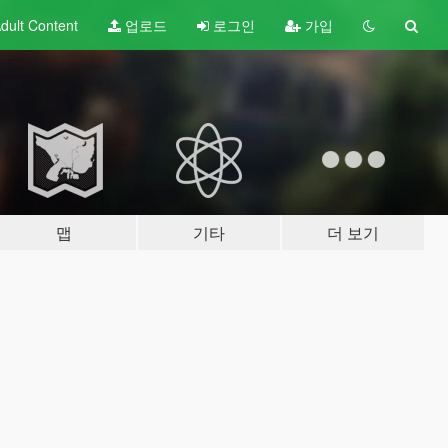
dult
Content
업로드
로그인
가입
맵
기타
더 보기