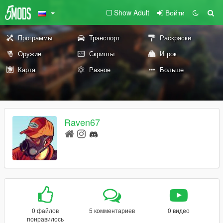
Show Adult
Войти
Программы
Транспорт
Раскраски
Оружие
Скрипты
Игрок
Карта
Разное
Больше
Raven67
0 файлов
5 комментариев
0 видео
понравилось