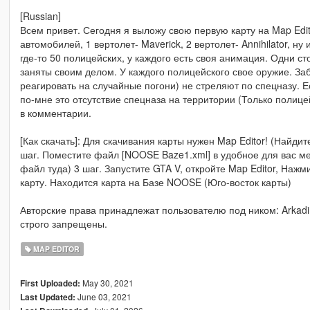
[Russian]
Всем привет. Сегодня я выложу свою первую карту на Map Edit
автомобилей, 1 вертолет- Maverick, 2 вертолет- Annihilator, ну
где-то 50 полицейских, у каждого есть своя анимация. Одни сто
заняты своим делом. У каждого полицейского свое оружие. За
реагировать на случайные погони) не стреляют по спецназу. Ес
по-мне это отсутствие спецназа на территории (Только полицей
в комментарии.
[Как скачать]: Для скачивания карты нужен Map Editor! (Найдит
шаг. Поместите файл [NOOSE Baze1.xml] в удобное для вас ме
файл туда) 3 шаг. Запустите GTA V, откройте Map Editor, Наж
карту. Находится карта на Базе NOOSE (Юго-восток карты)
Авторские права принадлежат пользователю под ником: Arkad
строго запрещены.
MAP EDITOR
May 30, 2021
First Uploaded:
June 03, 2021
Last Updated: