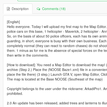
Description
Comments (18)
[English]
Hello everyone. Today I will upload my first map to the Map Edit
police cars on this base, 1 helicopter - Maverick, 2 helicopter - A
So, on the basis of about 50 police officers, each has its own ani
guarding, in short, everyone is busy with their own business. Each 
completely normal (they can react to random chases) do not shoot at
them. 1 minus as for me is the absence of special forces on the ter
then write in the comments.
[How to download]: You need a Map Editor to download the map! (F
archive (Step 2.) Place the (NOOSE Baze1.xml) file in a convenien
place the file there) (3 step.) Launch GTA V, open Map Editor, Cli
The map is located at the Base NOOSE (Southeast of the map)
Copyright belongs to the user under the nickname: ArkadiPro1. Any c
prohibited.
2.0 An update has been released, added trees and lanterns to illu