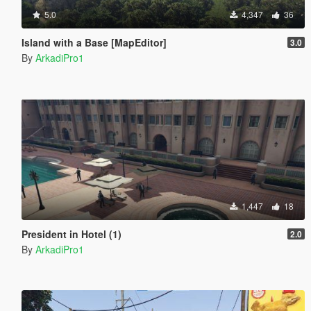
5.0
4,347
36
Island with a Base [MapEditor]
3.0
By
ArkadiPro1
1,447
18
President in Hotel (1)
2.0
By
ArkadiPro1