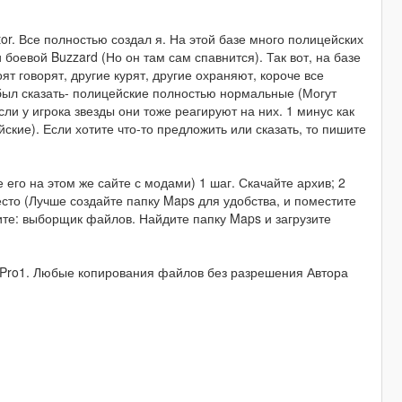
or. Все полностью создал я. На этой базе много полицейских
 и боевой Buzzard (Но он там сам спавнится). Так вот, на базе
ят говорят, другие курят, другие охраняют, короче все
был сказать- полицейские полностью нормальные (Могут
ли у игрока звезды они тоже реагируют на них. 1 минус как
ские). Если хотите что-то предложить или сказать, то пишите
е его на этом же сайте с модами) 1 шаг. Скачайте архив; 2
сто (Лучше создайте папку Maps для удобства, и поместите
мите: выборщик файлов. Найдите папку Maps и загрузите
iPro1. Любые копирования файлов без разрешения Автора