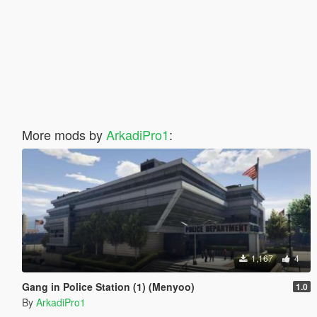
More mods by
ArkadiPro1
:
1,167
4
Gang in Police Station (1) (Menyoo)
1.0
By
ArkadiPro1