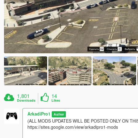
1,801
14
Downloads
Likes
ArkadiPro1
Author
(ALL MODS UPDATES WILL BE POSTED ONLY ON THIS
https://sites.google.com/view/arkadipro1-mods