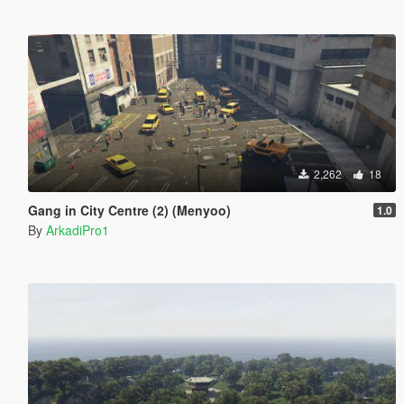
2,262
18
Gang in City Centre (2) (Menyoo)
1.0
By
ArkadiPro1