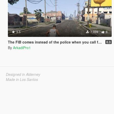
3.5
1,339
8
The FIB comes instead of the police when you call from your phone.
0.3
By
ArkadiPro1
Designed in Alderney
Made in Los Santos