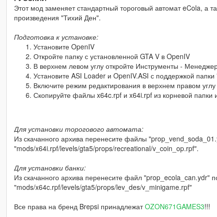
Этот мод заменяет стандартный тороговый автомат eCola, а та
произведения "Тихий Ден".
Подготовка к установке:
Установите OpenIV
Откройте папку с установленной GTA V в OpenIV
В верхнем левом углу откройте Инструменты - Менеджер
Установите ASI Loader и OpenIV.ASI с поддержкой папки
Включите режим редактирования в верхнем правом углу
Скопируйте файлы x64c.rpf и x64i.rpf из корневой папки 
Для установки торогового автомата:
Из скачанного архива перенесите файлы "prop_vend_soda_01.yf
"mods/x64i.rpf/levels/gta5/props/recreational/v_coin_op.rpf".
Для установки банки:
Из скачанного архива перенесите файл "prop_ecola_can.ydr" п
"mods/x64c.rpf/levels/gta5/props/lev_des/v_minigame.rpf"
Все права на бренд Brepsi принадлежат
OZON671GAMES3
!!!