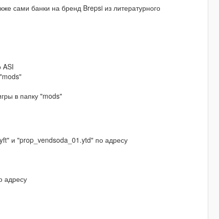
кже сами банки на бренд Brepsi из литературного
 ASI
 "mods"
игры в папку "mods"
t" и "prop_vendsoda_01.ytd" по адресу
о адресу