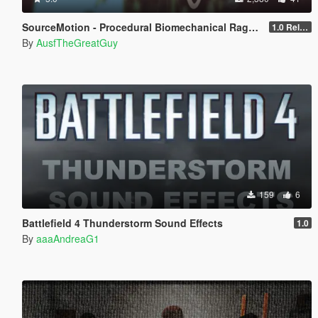
SourceMotion - Procedural Biomechanical Ragdoll System
1.0 Release Candidate
By
AusfTheGreatGuy
159
6
Battlefield 4 Thunderstorm Sound Effects
1.0
By
aaaAndreaG1