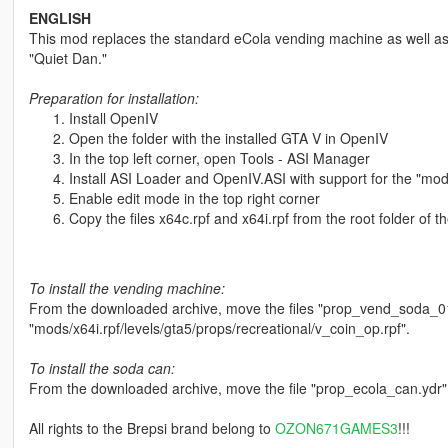
ENGLISH
This mod replaces the standard eCola vending machine as well as 
"Quiet Dan."
Preparation for installation:
Install OpenIV
Open the folder with the installed GTA V in OpenIV
In the top left corner, open Tools - ASI Manager
Install ASI Loader and OpenIV.ASI with support for the "mod
Enable edit mode in the top right corner
Copy the files x64c.rpf and x64i.rpf from the root folder of 
To install the vending machine:
From the downloaded archive, move the files "prop_vend_soda_01
"mods/x64i.rpf/levels/gta5/props/recreational/v_coin_op.rpf".
To install the soda can:
From the downloaded archive, move the file "prop_ecola_can.ydr" 
All rights to the Brepsi brand belong to
OZON671GAMES3
!!!