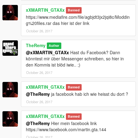
- ATU Tuningwerkstätten
"https://de.gta5-mods.com/misc/los-santos-customs-zu-a-t-u-
xXMARTIN_GTAXx
Banned
werkstaetten"
https://www.mediafire.com/file/agbjdt3jx2jqi8c/Moddin
g%20files.rar das hier ist der link
- Deutsche Container & Containerwagons
"https://de.gta5-mods.com/misc/deutsche-frachtcontainer-und-
October 26, 2017
containerwagons"
TheRemy
Author
- Autovermietungen Hertz & Europcar
@xXMARTIN_GTAXx
Hast du Facebook? Dann
"https://de.gta5-mods.com/misc/autovermietungen-hertz-
könntest mir über Messenger schreiben, so hier in
europcar"
den Kommis ist blöd iwie.. ;)
October 26, 2017
- Deutsche Bahnhöfe und Haltestellen
"https://de.gta5-mods.com/misc/deutsche-bahnhoefe-und-
haltestellen"
xXMARTIN_GTAXx
Banned
@TheRemy
ja facebook hab ich wie heisst du dort ?
- Deutsche Bahnhofsansagen
October 26, 2017
"https://de.gta5-mods.com/misc/deutsche-bahnhofsansagen"
xXMARTIN_GTAXx
- Deutsche öffentliche Telefone
Banned
@TheRemy
Hier mein facebook link
"https://de.gta5-mods.com/misc/deutsche-oeffentliche-telefone-
https://www.facebook.com/martin.gta.144
telekom"
October 26, 2017