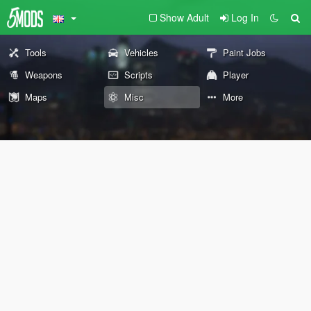
Show Adult
Log In
Tools
Vehicles
Paint Jobs
Weapons
Scripts
Player
Maps
Misc
More