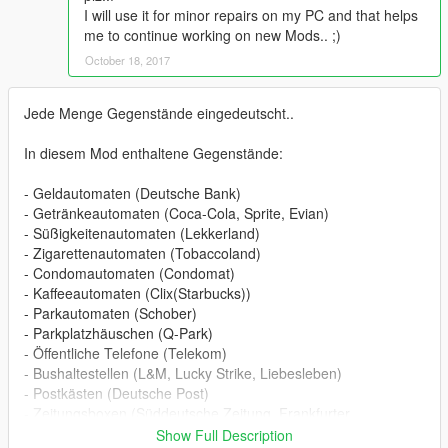
I will use it for minor repairs on my PC and that helps
me to continue working on new Mods.. ;)
October 18, 2017
Jede Menge Gegenstände eingedeutscht..
In diesem Mod enthaltene Gegenstände:
- Geldautomaten (Deutsche Bank)
- Getränkeautomaten (Coca-Cola, Sprite, Evian)
- Süßigkeitenautomaten (Lekkerland)
- Zigarettenautomaten (Tobaccoland)
- Condomautomaten (Condomat)
- Kaffeeautomaten (Clix(Starbucks))
- Parkautomaten (Schober)
- Parkplatzhäuschen (Q-Park)
- Öffentliche Telefone (Telekom)
- Bushaltestellen (L&M, Lucky Strike, Liebesleben)
- Postkästen (Deutsche Post)
- Zeitungsboxen (Süddeutsche Zeitung, Frankfurter
Allgemeine, Stuttgarter Zeitung, Bild, Sperrmüll, WOM,
Show Full Description