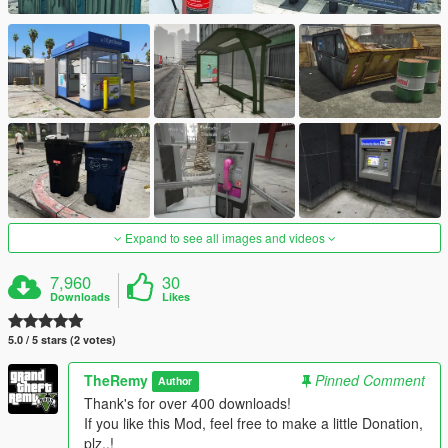
Expand to see all images and videos
7,960
30
Downloads
Likes
5.0 / 5 stars (2 votes)
TheRemy
Pinned Comment
Author
Thank's for over 400 downloads!
If you like this Mod, feel free to make a little Donation,
plz..!