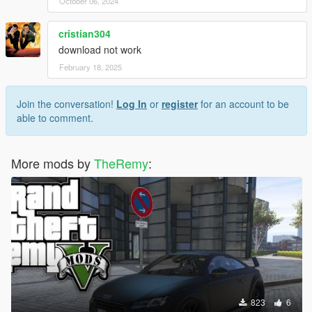
October 06, 2024
cristian304
download not work
February 18, 2025
Join the conversation!
Log In
or
register
for an account to be
able to comment.
More mods by
TheRemy
:
823
6