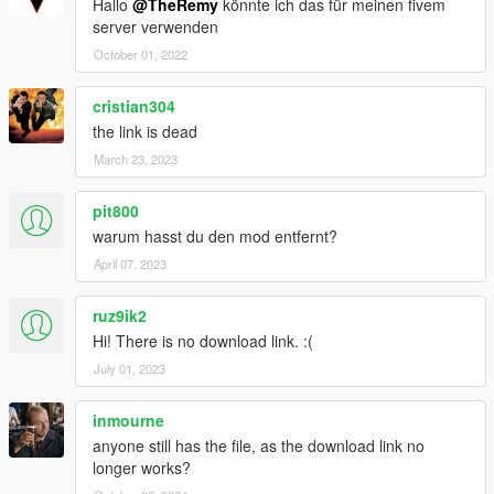
Hallo
@TheRemy
könnte ich das für meinen fivem
server verwenden
October 01, 2022
cristian304
the link is dead
March 23, 2023
pit800
warum hasst du den mod entfernt?
April 07, 2023
ruz9ik2
Hi! There is no download link. :(
July 01, 2023
inmourne
anyone still has the file, as the download link no
longer works?