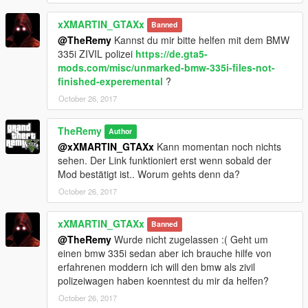
"https://de.gta5-mods.com/paintjobs/currywurst-bude-skin-fuer-
tacovan"
xXMARTIN_GTAXx
Banned
@TheRemy
Kannst du mir bitte helfen mit dem BMW
- Deutsches Taxi - Mercedes Benz C63 AMG
335i ZIVIL polizei
https://de.gta5-
"https://de.gta5-mods.com/vehicles/deutsches-taxi-mercedes-
mods.com/misc/unmarked-bmw-335i-files-not-
benz-c63-amg-theremy-carloxfranco-pcgamesmods"
finished-experemental
?
October 26, 2017
- Deutsche Verkehrsschilder
"https://de.gta5-mods.com/misc/deutsche-verkehrsschilder"
TheRemy
Author
- Mein "Deutsche Radiosender Projekt"
@xXMARTIN_GTAXx
Kann momentan noch nichts
"https://de.gta5-mods.com/misc/mein-deutsche-radiosender-
sehen. Der Link funktioniert erst wenn sobald der
projekt"
Mod bestätigt ist.. Worum gehts denn da?
October 26, 2017
- Deutsche Müllabfuhr ALBA, Mercedes Benz Actros
"https://de.gta5-mods.com/paintjobs/deutsche-muellabfuhr-
xXMARTIN_GTAXx
alba-trashmaster-mercedes-benz-actros-replace"
Banned
@TheRemy
Wurde nicht zugelassen :( Geht um
einen bmw 335i sedan aber ich brauche hilfe von
- Reale deutsche Tankstellen
erfahrenen moddern ich will den bmw als zivil
"https://de.gta5-mods.com/misc/reale-tankstellen-deutschland-
polizeiwagen haben koenntest du mir da helfen?
real-petrol-stations"
October 26, 2017