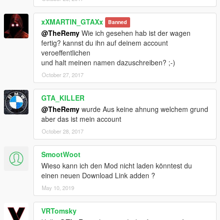
- Deutsche S-Bahn Linie S5, KVV
"https://de.gta5-mods.com/paintjobs/deutsche-s-bahn-linie-s5-
xXMARTIN_GTAXx
Banned
kvv-karlsruher-verkehrsverbund"
@TheRemy
Wie ich gesehen hab ist der wagen
fertig? kannst du ihn auf deinem account
veroeffentlichen
und halt meinen namen dazuschreiben? ;-)
October 27, 2017
GTA_KILLER
@TheRemy
wurde Aus keine ahnung welchem grund
aber das ist mein account
October 28, 2017
SmootWoot
Wieso kann ich den Mod nicht laden könntest du
einen neuen Download Link adden ?
May 10, 2019
VRTomsky