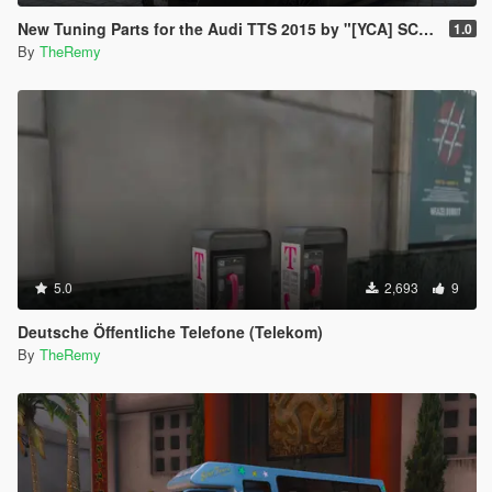
New Tuning Parts for the Audi TTS 2015 by "[YCA] SCRAT"
1.0
By
TheRemy
5.0
2,693
9
Deutsche Öffentliche Telefone (Telekom)
By
TheRemy