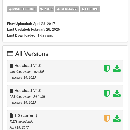
Badische Zeitung, Pforzheimer Zeitung)
MISC TEXTURE
PROP
GERMANY
EUROPE
- Mülltonnen (SULO)
- Mülleimer
April 28, 2017
First Uploaded:
- Müllcontainer (ALBA)
February 26, 2025
Last Updated:
- Toilettenhäuschen (DiXi)
1 day ago
Last Downloaded:
- Kühlschränke Lebensmittel (Weihenstephan, Almighurt, Dr.
Oetker, HohesC, Rügenwalder, Bonduelle)
All Versions
- Kühlschränke Getränke (Coca-Cola, Mezzo-Mix, Fanta, 7-UP,
Becks, Heineken, Krombacher, Radeberger)
Reupload V1.0
- Zementsäcke (Kemmler)
459 downloads
, 103 MB
- Feuerlöscher (Gloria)
February 26, 2025
- Pizzakartons (Hallo-Pizza)
- Wandhydranten
Reupload V1.0
- Erste Hilfe Kästen
223 downloads
, 84.2 MB
- Öl/Benzinfässer (Shell, Esso)
February 26, 2025
- Reifenständer (Pneuhage)
1.0
(current)
INSTALLATION:
7,278 downloads
April 28, 2017
Mit "OpenIV" die Datei "German Props Mod.oiv" laden.