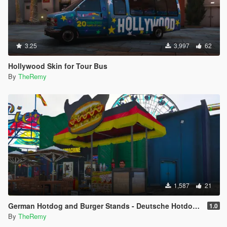
3.25
3,997
62
Hollywood Skin for Tour Bus
By
TheRemy
1,587
21
German Hotdog and Burger Stands - Deutsche Hotdog und Burgerstände
1.0
By
TheRemy