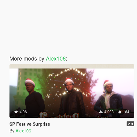
More mods by
Alex106
:
4.96
4 093
164
SP Festive Surprise
2.9
By
Alex106