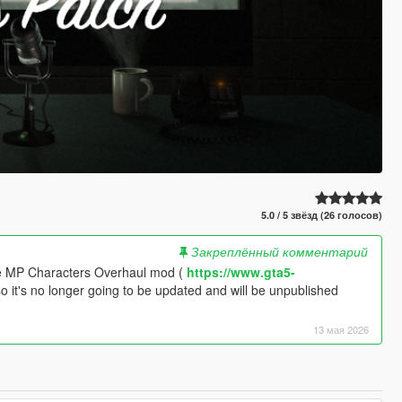
5.0 / 5 звёзд (26 голосов)
Закреплённый комментарий
the MP Characters Overhaul mod (
https://www.gta5-
so it's no longer going to be updated and will be unpublished
13 мая 2026