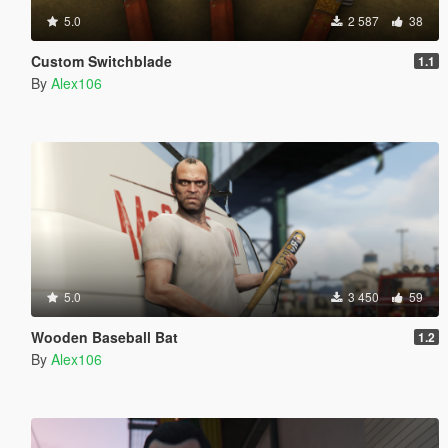
5.0
2 587
38
Custom Switchblade
1.1
By
Alex106
5.0
3 450
59
Wooden Baseball Bat
1.2
By
Alex106