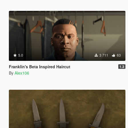
5.0
3 711
63
Franklin's Beta Inspired Haircut
1.3
By
Alex106