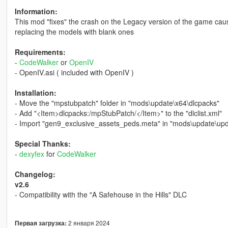
Information:
This mod "fixes" the crash on the Legacy version of the game ca
replacing the models with blank ones
Requirements:
-
CodeWalker
or
OpenIV
- OpenIV.asi ( included with OpenIV )
Installation:
- Move the "mpstubpatch" folder in "mods\update\x64\dlcpacks"
- Add "<Item>dlcpacks:/mpStubPatch/</Item>" to the "dlclist.xml"
- Import "gen9_exclusive_assets_peds.meta" in "mods\update\up
Special Thanks:
-
dexyfex
for
CodeWalker
Changelog:
v2.6
- Compatibility with the "A Safehouse in the Hills" DLC
2 января 2024
Первая загрузка: