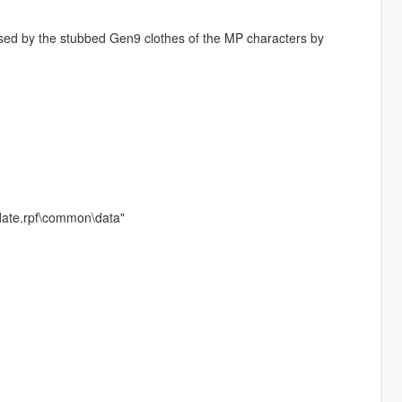
used by the stubbed Gen9 clothes of the MP characters by
date.rpf\common\data"