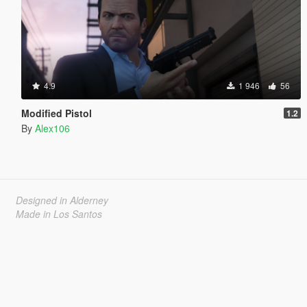
4.9
1 946
56
Modified Pistol
1.2
By
Alex106
Designed in Alderney
Made in Los Santos