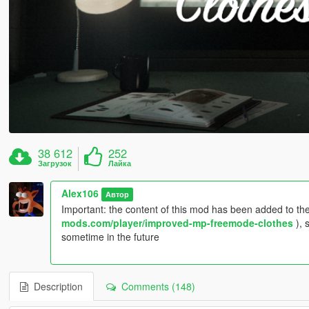
38 612
252
Загрузок
Лайка
Alex106
Автор
Important: the content of this mod has been added to 
mods.com/player/improved-mp-freemode-clothes
), 
sometime in the future
Description
Comments (148)