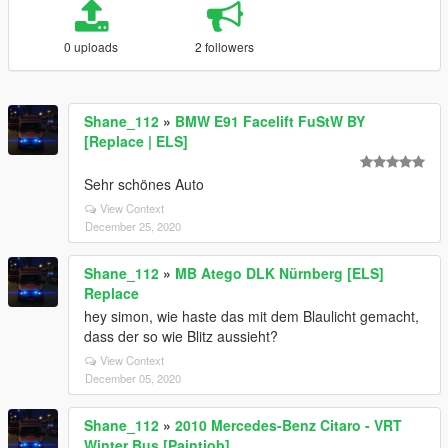
0 uploads
2 followers
Shane_112
»
BMW E91 Facelift FuStW BY
[Replace | ELS]
Sehr schönes Auto
View Context
December 25, 2020
Shane_112
»
MB Atego DLK Nürnberg [ELS]
Replace
hey simon, wie haste das mit dem Blaulicht gemacht,
dass der so wie Blitz aussieht?
View Context
December 05, 2020
Shane_112
»
2010 Mercedes-Benz Citaro - VRT
Winter Bus [Paintjob]