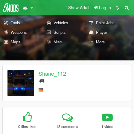
Show Adult
Log In
Tools
Vehicles
Paint Jobs
Weapons
Scripts
Player
Maps
Misc
More
Shane_112
0 files liked
18 comments
1 video