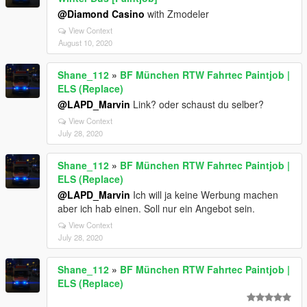
@Diamond Casino
with Zmodeler
View Context
August 10, 2020
Shane_112
»
BF München RTW Fahrtec Paintjob |
ELS (Replace)
@LAPD_Marvin
Link? oder schaust du selber?
View Context
July 28, 2020
Shane_112
»
BF München RTW Fahrtec Paintjob |
ELS (Replace)
@LAPD_Marvin
Ich will ja keine Werbung machen
aber ich hab einen. Soll nur ein Angebot sein.
View Context
July 28, 2020
Shane_112
»
BF München RTW Fahrtec Paintjob |
ELS (Replace)