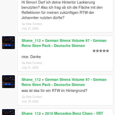
Hi Simon! Darf ich deine Hintertür Lackierung
benutzten? Also ich frag ob ich die Fläche mit den
Reflektoren für meinen zukünftigen RTW der
Johanniter nutzten dürfte?
View Context
July 27, 2020
Shane_112
»
German Sirens Volume 97 - German
Retro Siren Pack - Deutsche Sirenen
nice. Danke
View Context
July 21, 2020
Shane_112
»
German Sirens Volume 97 - German
Retro Siren Pack - Deutsche Sirenen
was ist das für ein RTW im Hintergrund?
View Context
July 18, 2020
Shane_112
»
2010 Mercedes-Benz Citaro - VRT