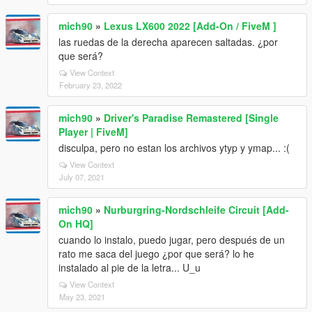
mich90
»
Lexus LX600 2022 [Add-On / FiveM ]
las ruedas de la derecha aparecen saltadas. ¿por
que será?
View Context
February 23, 2022
mich90
»
Driver's Paradise Remastered [Single
Player | FiveM]
disculpa, pero no estan los archivos ytyp y ymap... :(
View Context
July 07, 2021
mich90
»
Nurburgring-Nordschleife Circuit [Add-
On HQ]
cuando lo instalo, puedo jugar, pero después de un
rato me saca del juego ¿por que será? lo he
instalado al pie de la letra... U_u
View Context
May 23, 2021