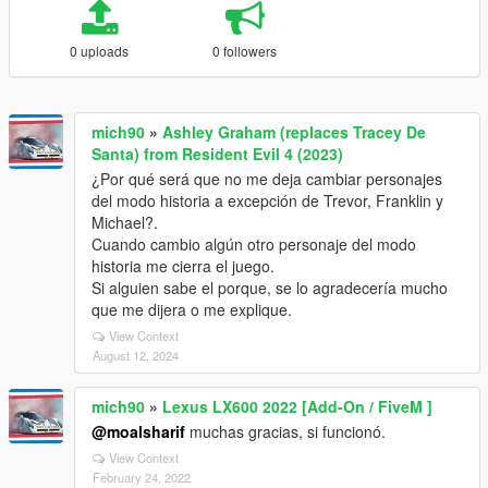
0 uploads
0 followers
mich90
»
Ashley Graham (replaces Tracey De
Santa) from Resident Evil 4 (2023)
¿Por qué será que no me deja cambiar personajes
del modo historia a excepción de Trevor, Franklin y
Michael?.
Cuando cambio algún otro personaje del modo
historia me cierra el juego.
Si alguien sabe el porque, se lo agradecería mucho
que me dijera o me explique.
View Context
August 12, 2024
mich90
»
Lexus LX600 2022 [Add-On / FiveM ]
@moalsharif
muchas gracias, si funcionó.
View Context
February 24, 2022