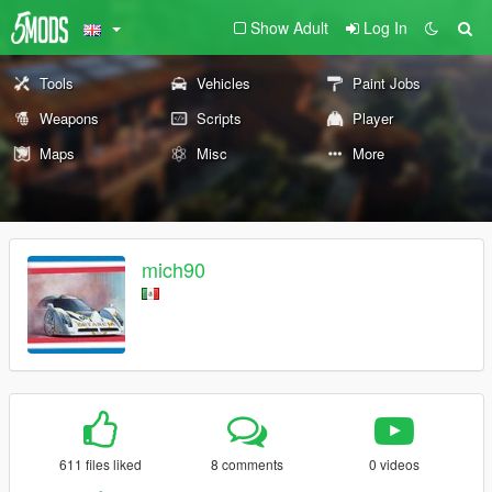
Show Adult
Log In
Tools
Vehicles
Paint Jobs
Weapons
Scripts
Player
Maps
Misc
More
mich90
611 files liked
8 comments
0 videos