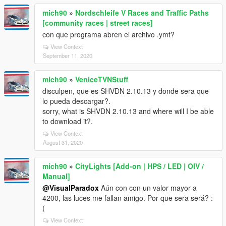
mich90
»
Nordschleife V Races and Traffic Paths
[community races | street races]
con que programa abren el archivo .ymt?
View Context
September 11, 2020
mich90
»
VeniceTVNStuff
disculpen, que es SHVDN 2.10.13 y donde sera que
lo pueda descargar?.
sorry, what is SHVDN 2.10.13 and where will I be able
to download it?.
View Context
August 31, 2020
mich90
»
CityLights [Add-on | HPS / LED | OIV /
Manual]
@VisualParadox
Aún con con un valor mayor a
4200, las luces me fallan amigo. Por que sera será? :
(
View Context