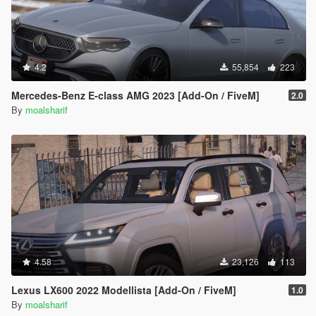
4.2
55,854
223
Mercedes-Benz E-class AMG 2023 [Add-On / FiveM]
2.0
By
moalsharif
4.58
23,126
113
Lexus LX600 2022 Modellista [Add-On / FiveM]
1.0
By
moalsharif