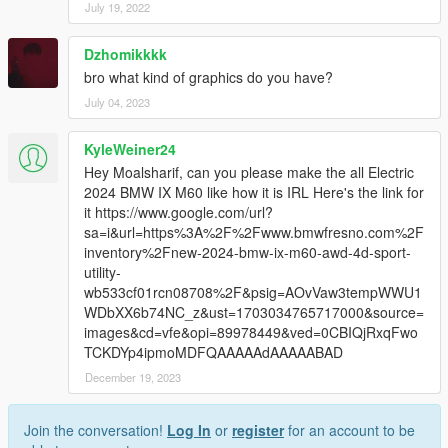
July 19, 2022
Dzhomikkkk
bro what kind of graphics do you have?
July 04, 2023
KyleWeiner24
Hey Moalsharif, can you please make the all Electric
2024 BMW IX M60 like how it is IRL Here's the link for
it https://www.google.com/url?
sa=i&url=https%3A%2F%2Fwww.bmwfresno.com%2F
inventory%2Fnew-2024-bmw-ix-m60-awd-4d-sport-
utility-
wb533cf01rcn08708%2F&psig=AOvVaw3tempWWU1
WDbXX6b74NC_z&ust=1703034765717000&source=
images&cd=vfe&opi=89978449&ved=0CBIQjRxqFwo
TCKDYp4ipmoMDFQAAAAAdAAAAABAD
December 19, 2023
Join the conversation!
Log In
or
register
for an account to be