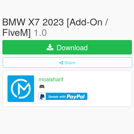
BMW X7 2023 [Add-On /
FiveM]
1.0
Download
Share
moalsharif
Donate with