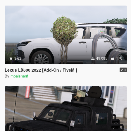
3.63
49,085
176
Lexus LX600 2022 [Add-On / FiveM ]
2.0
By
moalsharif