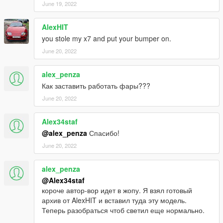
June 19, 2022
AlexHIT
you stole my x7 and put your bumper on.
June 20, 2022
alex_penza
Как заставить работать фары???
June 20, 2022
Alex34staf
@alex_penza
Спасибо!
June 20, 2022
alex_penza
@Alex34staf
короче автор-вор идет в жопу. Я взял готовый
архив от AlexHIT и вставил туда эту модель.
Теперь разобраться чтоб светил еще нормально.