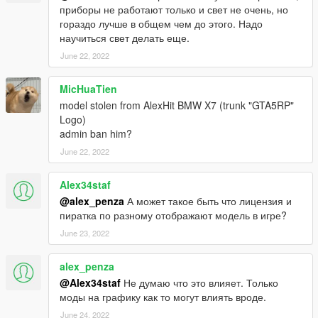
приборы не работают только и свет не очень, но
гораздо лучше в общем чем до этого. Надо
научиться свет делать еще.
June 22, 2022
MicHuaTien
model stolen from AlexHit BMW X7 (trunk "GTA5RP"
Logo)
admin ban him?
June 22, 2022
Alex34staf
@alex_penza
А может такое быть что лицензия и
пиратка по разному отображают модель в игре?
June 23, 2022
alex_penza
@Alex34staf
Не думаю что это влияет. Только
моды на графику как то могут влиять вроде.
June 24, 2022