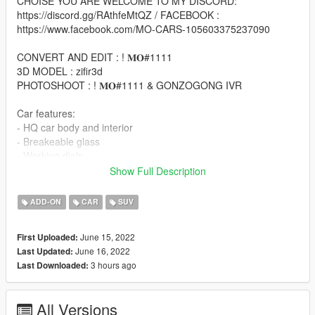
CHOISE YOU ARE WELCOME TO MY DISCORD:
https://discord.gg/RAthfeMtQZ / FACEBOOK :
https://www.facebook.com/MO-CARS-105603375237090
CONVERT AND EDIT : ! 𝐌𝐎#1111
3D MODEL : zifir3d
PHOTOSHOOT : ! 𝐌𝐎#1111 & GONZOGONG IVR
Car features:
- HQ car body and interior
- Breakeable glass
- Working dials
- Full lod [L0-L4]
Show Full Description
- Working steering wheel
- Hands on steeringwheel
ADD-ON
CAR
SUV
- Color1 body
- Color2 interior
June 15, 2022
First Uploaded:
June 16, 2022
Last Updated:
How to install (Add-on) :
3 hours ago
Last Downloaded:
1 - Drag the 'mobm23' folder to mods (if you are using OpenIV
ASI) \update\x64\dlcpacks\
All Versions