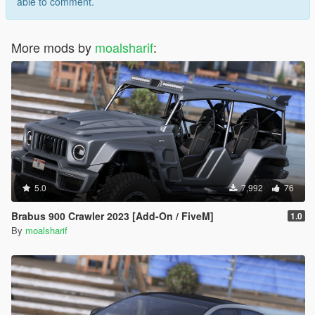
able to comment.
More mods by
moalsharif
:
5.0
7,992
76
Brabus 900 Crawler 2023 [Add-On / FiveM]
1.0
By
moalsharif