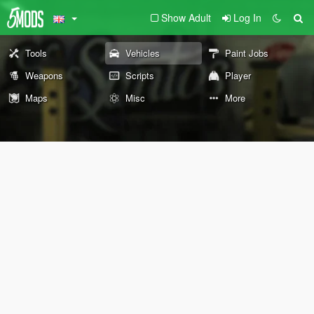
Show Adult
Log In
Tools
Vehicles
Paint Jobs
Weapons
Scripts
Player
Maps
Misc
More