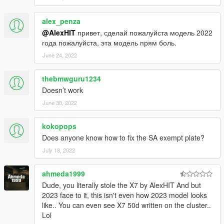
alex_penza
@AlexHIT
привет, сделай пожалуйста модель 2022
года пожалуйста, эта модель прям боль.
June 24, 2022
thebmwguru1234
Doesn’t work
June 30, 2022
kokopops
Does anyone know how to fix the SA exempt plate?
July 18, 2022
ahmeda1999
Dude, you literally stole the X7 by AlexHIT And but
2023 face to it, this isn't even how 2023 model looks
like.. You can even see X7 50d written on the cluster..
Lol