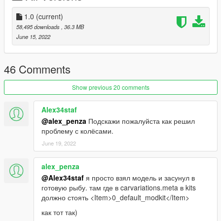
2 - Open 'OPENIV' in EDIT mode, then go to : mods ( if you
using OpenIV ASI) \update\update.rpf\common\data
1.0
(current)
58,495 downloads
, 36.3 MB
3 - and add the following lines to the following lines in dlclist.xml
June 15, 2022
file:
dlcpacks:\mobm23\
46 Comments
4 - Done!
Show previous 20 comments
6 - Spawn by name using a trainer by typing: mobm23
Alex34staf
@alex_penza
Подскажи пожалуйста как решил
ENJOY !
проблему с колёсами.
June 19, 2022
alex_penza
@Alex34staf
я просто взял модель и засунул в
готовую рыбу. там где в carvariations.meta в kits
должно стоять <Item>0_default_modkit</Item>
как тот так)