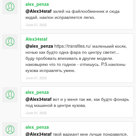
alex_penza
@Alex34staf
залей на файлообменник и сюда
кидай, наклон исправляется легко.
June 21, 2022
Alex34staf
@alex_penza
https://transfiles.ru/ маленький косяк,
ночью как будто одна фара по центру светит...
буду пробовать впихивать в другие модели.
наковыряю что то годное - отпишусь. P.S.наклоны
кузова исправлять умею.
June 21, 2022
alex_penza
@Alex34staf
вот и у меня так же, как будто фонарь
под машиной в центре кузова.
June 21, 2022
alex_penza
@Alex34staf
твой вариант мне лучше понравился,