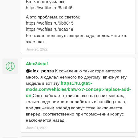
Вот что получилось:
https://wdfiles.ru/8adbf6
А это проблема со светом:
https://wdfiles.ru/9b8615
https://wdfiles.ru/8ca34e
Его как то подвинуть вперед надо, подскажите кто
знает как.
June 20, 2022
Alex34staf
@alex_penza
К сожалению таких горе авторов
много. я сделал немного по другому, впихнул эту
модель в вот эту
https://ru.gta5-
mods.com/vehicles/bmw-x7-concept-replace-add-
on
Свет работает отлично, всё на своих местах,
только надо немного поработать с handling.meta,
при движении вперёд корпус тоже наклоняется
вперёд, соответственно при торможении корпус
наклоняется назад.
June 21, 2022