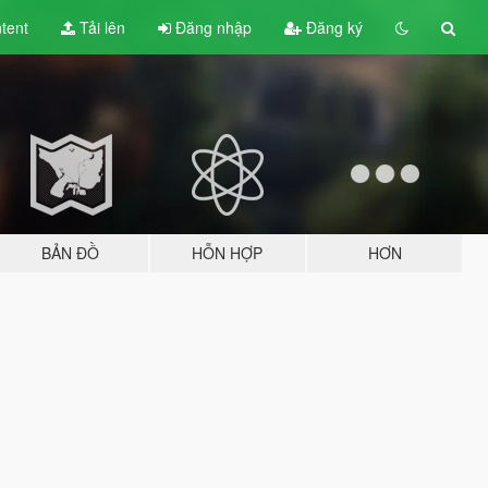
tent
Tải lên
Đăng nhập
Đăng ký
BẢN ĐỒ
HỖN HỢP
HƠN