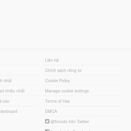
Liên hệ
Chính sách riêng tư
ch nhất
Cookie Policy
ad nhiều nhất
Manage cookie settings
á cao
Terms of Use
derboard
DMCA
@5mods trên Twitter