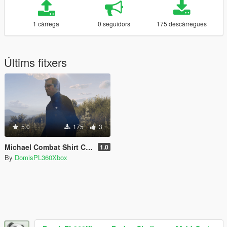
1 càrrega
0 seguidors
175 descàrregues
Últims fitxers
5.0
175
3
Michael Combat Shirt Camo Retexture
1.0
By
DomisPL360Xbox