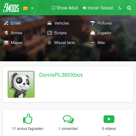
Show Adult
Iniciar Sessió
Eines
Vehicles
Pintures
Armes
Scripts
Jugador
Mapes
Miscel·lanis
Més
DomisPL360Xbox
11 arxius t'agraden
1 comentari
0 vídeos