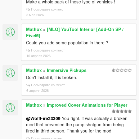
Make a whole pack of these type of vehicles !
Посмотрите контекст
3 мая 2026
Mathox
»
[MLO] YouTool Interior [Add-On SP /
FiveM]
Could you add some population in there ?
Посмотрите контекст
16 апреля 2026
Mathox
»
Immersive Pickups
Don't install it, it is broken.
Посмотрите контекст
6 апреля 2026
Mathox
»
Improved Cover Animations for Player
@WolfFire23309
You right. it was actually a broken
mod that prevented the pump shotgun from being
fired in third person. Thank you for the mod.
Посмотрите контекст