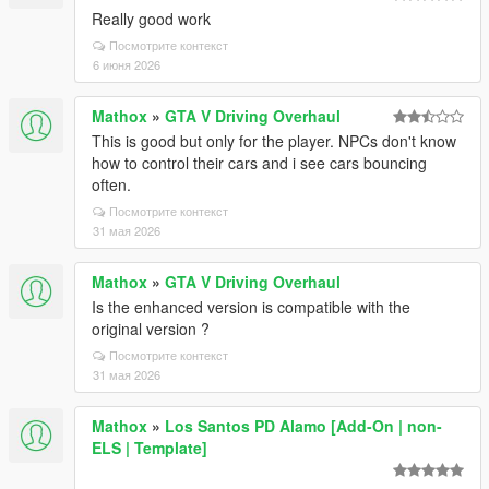
Really good work
Посмотрите контекст
6 июня 2026
Mathox
»
GTA V Driving Overhaul
This is good but only for the player. NPCs don't know
how to control their cars and i see cars bouncing
often.
Посмотрите контекст
31 мая 2026
Mathox
»
GTA V Driving Overhaul
Is the enhanced version is compatible with the
original version ?
Посмотрите контекст
31 мая 2026
Mathox
»
Los Santos PD Alamo [Add-On | non-
ELS | Template]