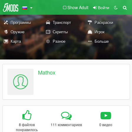
Show Adult
Войти
Программы
Транспорт
Раскраски
Оружие
Скрипты
Игрок
Карта
Разное
Больше
Mathox
8 файлов
111 комментариев
0 видео
понравилось