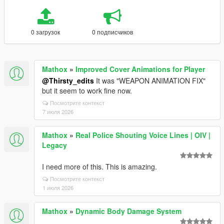
0 загрузок
0 подписчиков
Mathox
»
Improved Cover Animations for Player
@Thirsty_edits
It was "WEAPON ANIMATION FIX"
but it seem to work fine now.
Посмотрите контекст
7 июля 2026
Mathox
»
Real Police Shouting Voice Lines | OIV |
Legacy
I need more of this. This is amazing.
Посмотрите контекст
1 июля 2026
Mathox
»
Dynamic Body Damage System