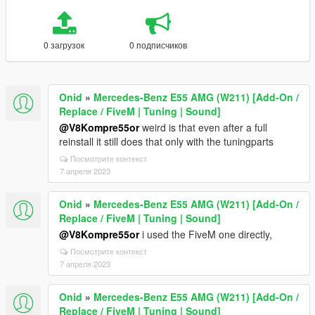
0 загрузок
0 подписчиков
Onid
»
Mercedes-Benz E55 AMG (W211) [Add-On /
Replace / FiveM | Tuning | Sound]
@V8Kompre55or
weird is that even after a full
reinstall it still does that only with the tuningparts
Посмотрите контекст
7 апреля 2023
Onid
»
Mercedes-Benz E55 AMG (W211) [Add-On /
Replace / FiveM | Tuning | Sound]
@V8Kompre55or
i used the FiveM one directly,
Посмотрите контекст
7 апреля 2023
Onid
»
Mercedes-Benz E55 AMG (W211) [Add-On /
Replace / FiveM | Tuning | Sound]