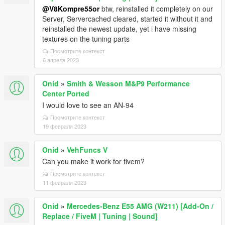
@V8Kompre55or
btw, reinstalled it completely on our
Server, Servercached cleared, started it without it and
reinstalled the newest update, yet i have missing
textures on the tuning parts
Посмотрите контекст
6 апреля 2023
Onid
»
Smith & Wesson M&P9 Performance
Center Ported
I would love to see an AN-94
Посмотрите контекст
19 февраля 2023
Onid
»
VehFuncs V
Can you make it work for fivem?
Посмотрите контекст
11 февраля 2023
Onid
»
Mercedes-Benz E55 AMG (W211) [Add-On /
Replace / FiveM | Tuning | Sound]