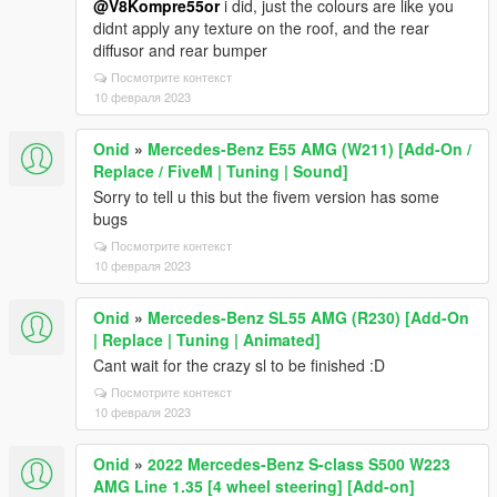
@V8Kompre55or
i did, just the colours are like you
didnt apply any texture on the roof, and the rear
diffusor and rear bumper
Посмотрите контекст
10 февраля 2023
Onid
»
Mercedes-Benz E55 AMG (W211) [Add-On /
Replace / FiveM | Tuning | Sound]
Sorry to tell u this but the fivem version has some
bugs
Посмотрите контекст
10 февраля 2023
Onid
»
Mercedes-Benz SL55 AMG (R230) [Add-On
| Replace | Tuning | Animated]
Cant wait for the crazy sl to be finished :D
Посмотрите контекст
10 февраля 2023
Onid
»
2022 Mercedes-Benz S-class S500 W223
AMG Line 1.35 [4 wheel steering] [Add-on]