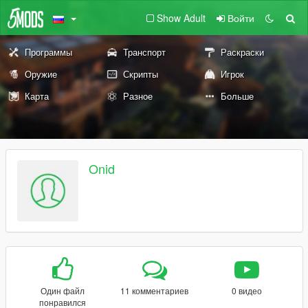
Show Adult
Войти
Программы
Транспорт
Раскраски
Оружие
Скрипты
Игрок
Карта
Разное
Больше
Onid
Один файл
11 комментариев
0 видео
понравился