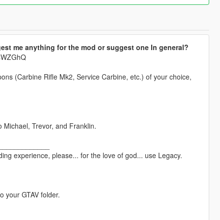
est me anything for the mod or suggest one In general?
krsWZGhQ
pons (Carbine Rifle Mk2, Service Carbine, etc.) of your choice,
o Michael, Trevor, and Franklin.
_____________
ng experience, please... for the love of god... use Legacy.
to your GTAV folder.