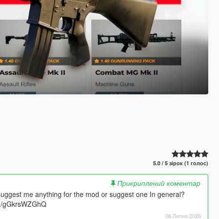
5.0 / 5 зірок (1 голос)
Прикриплений коментар
suggest me anything for the mod or suggest one In general?
.gg/gGkrsWZGhQ
06 Липня 2026