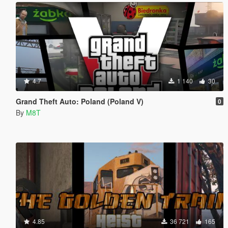
4.7
1 140
30
Grand Theft Auto: Poland (Poland V)
0
By
M8T
4.85
36 721
165