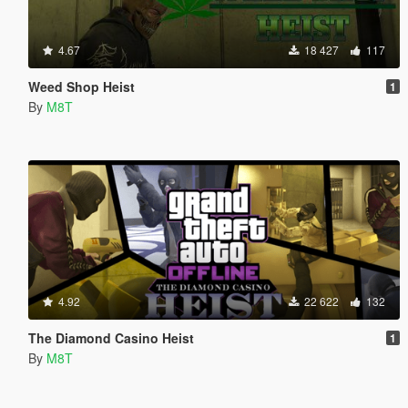
4.67
18 427
117
Weed Shop Heist
1
By
M8T
4.92
22 622
132
The Diamond Casino Heist
1
By
M8T