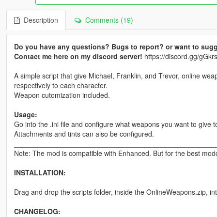
Description
Comments (19)
Do you have any questions? Bugs to report? or want to sugg
Contact me here on my discord server!
https://discord.gg/gG
A simple script that give Michael, Franklin, and Trevor, online wea
respectively to each character.
Weapon cutomization included.
Usage:
Go into the .ini file and configure what weapons you want to give t
Attachments and tints can also be configured.
____________________________________________________
Note: The mod is compatible with Enhanced. But for the best moddi
INSTALLATION:
Drag and drop the scripts folder, inside the OnlineWeapons.zip, in
CHANGELOG: