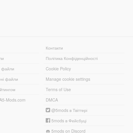
Контакти
ли
Політика Конфіденційності
і файли
Cookie Policy
ені файли
Manage cookie settings
ейтингом
Terms of Use
TA5-Mods.com
DMCA
@5mods в Твіттері
5mods в Фейсбуці
5mods on Discord