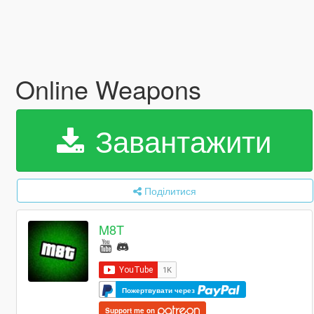
Online Weapons
Завантажити
Поділитися
M8T
Пожертвувати через
Support me on