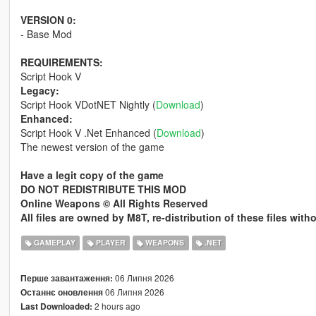
VERSION 0:
- Base Mod
REQUIREMENTS:
Script Hook V
Legacy:
Script Hook VDotNET Nightly (
Download
)
Enhanced:
Script Hook V .Net Enhanced (
Download
)
The newest version of the game
Have a legit copy of the game
DO NOT REDISTRIBUTE THIS MOD
Online Weapons © All Rights Reserved
All files are owned by M8T, re-distribution of these files wit
GAMEPLAY
PLAYER
WEAPONS
.NET
06 Липня 2026
Перше завантаження:
06 Липня 2026
Останнє оновлення
2 hours ago
Last Downloaded: