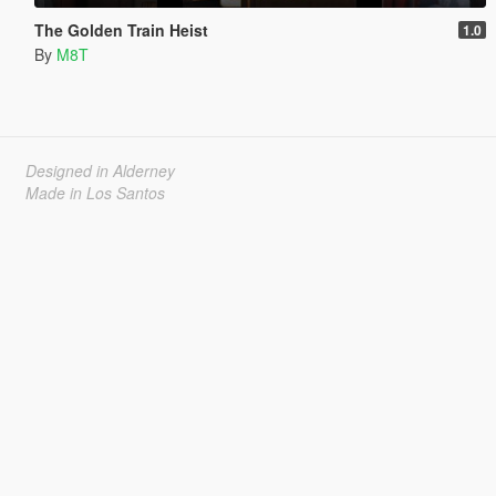
The Golden Train Heist
1.0
By
M8T
Designed in Alderney
Made in Los Santos