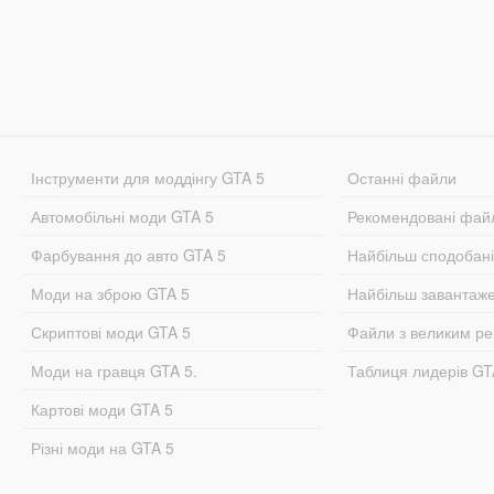
Інструменти для моддінгу GTA 5
Останні файли
Автомобільні моди GTA 5
Рекомендовані фай
Фарбування до авто GTA 5
Найбільш сподобан
Моди на зброю GTA 5
Найбільш завантаж
Скриптові моди GTA 5
Файли з великим р
Моди на гравця GTA 5.
Таблиця лидерів G
Картові моди GTA 5
Різні моди на GTA 5