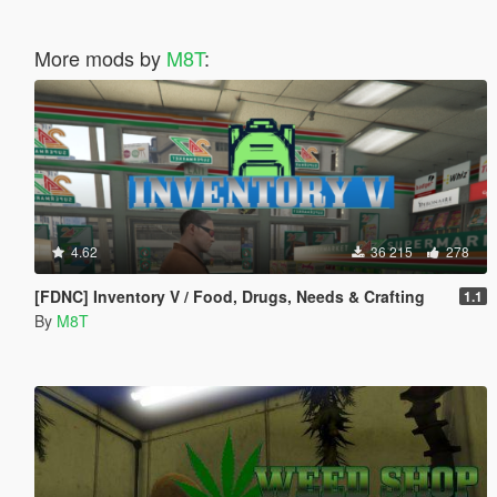
More mods by
M8T
:
4.62
36 215
278
[FDNC] Inventory V / Food, Drugs, Needs & Crafting
1.1
By
M8T